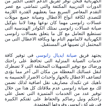
الكهربائية فنحن نوفر لفريق الدعم الفنى الكثير من
الدورات التدريبية المكثفة والتى تتماشى مع عصر
التقدم المعاصر السريع مما يعطيهم القدرة اللازمة
للتصدى لكافة أنواع الأعطال وصيانة جميع مويلات
غسالات زانوسى مهما كان نوعها وهذا لاننا بتوكيل
صيانة غسالات زانوسى نمتلك الكوادر الهندسية التى
تستطيع التعامل مع كل ما يتعلق بغسالات زانوسى
الكهربائية لالمامهم التام بها وبكافة الاعطال التى من
المحتمل ان تصيبها فى المستقبل.
يجتهد فريق
فى توفير كافة
صيانة ايديال زانوسى
خدمات الصيانة المنزلية التى تحافظ على راحتك
ورضاك مع توفير التسهيلات المختلفة التى لا تضطرك
لنقل غسالتك المعطلة من مكان الى آخر مما يؤدى
لتضاعف الاعطال بالجهاز واحداث الاضرار الجسيمة به
ناهيك عن تكبدك مصاريف نقل اضافية لذلك نضمن
لك مع
صيانة زانوسى
عدم ملاقاتك كل هذا من خلال
توفير عدد من الخدمات المتميزة التى تعمل على
راحتكم ونيل رضاكم والحفاظ على ثقتكم الكبيرة
فى
شركة زانوسى
وفروعها المعتمدة.